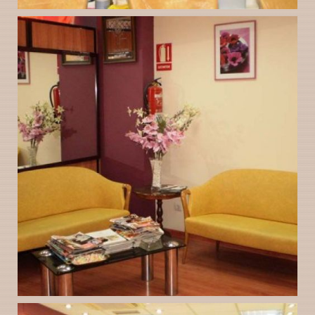
Peluquería Gloria en
Ampliar
Valladolid instalaciones
peluquería gloria en
Ampliar