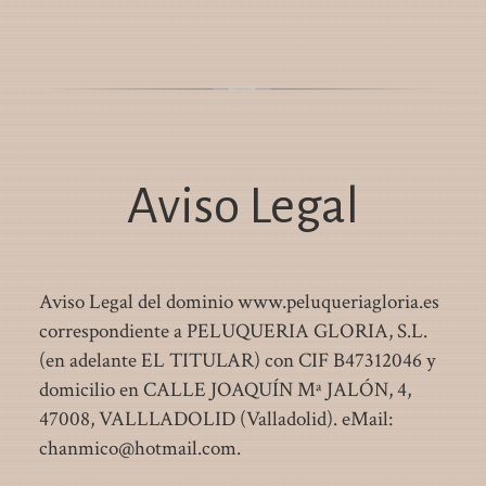
Aviso Legal
Aviso Legal del dominio
www.peluqueriagloria.es
correspondiente a
PELUQUERIA GLORIA, S.L.
(en adelante EL TITULAR) con
CIF
B47312046
y
domicilio en
CALLE JOAQUÍN Mª JALÓN, 4
,
47008
,
VALLLADOLID
(
Valladolid
). eMail:
chanmico@hotmail.com
.